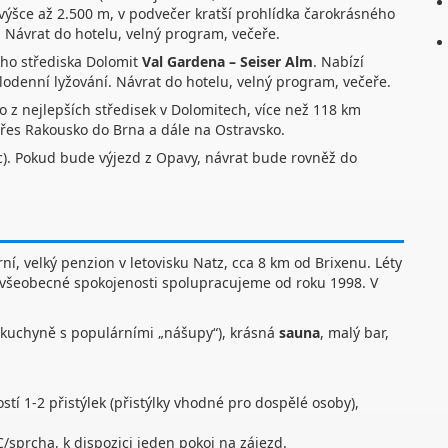
výšce až 2.500 m, v podvečer kratší prohlídka čarokrásného
 Návrat do hotelu, velný program, večeře.
ího střediska Dolomit
Val
Gardena – Seiser Alm
. Nabízí
lodenní lyžování. Návrat do hotelu, velný program, večeře.
o z nejlepších středisek v Dolomitech, více než 118 km
přes Rakousko do Brna a dále na Ostravsko.
nic). Pokud bude výjezd z Opavy, návrat bude rovněž do
rní, velký penzion v letovisku Natz, cca 8 km od Brixenu. Léty
všeobecné spokojenosti spolupracujeme od roku 1998. V
á kuchyně s populárními „nášupy“), krásná
sauna
, malý bar,
stí 1-2 přistýlek (přistýlky vhodné pro dospělé osoby),
sprcha, k dispozici jeden pokoj na zájezd.