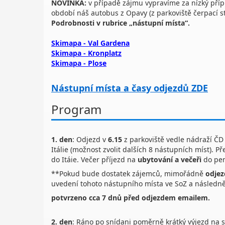
NOVINKA:
v případě zájmu vypravíme za nízký příp
období náš autobus z Opavy (z parkoviště čerpací s
Podrobnosti v rubrice „nástupní místa“.
Skimapa - Val Gardena
Skimapa - Kronplatz
Skimapa - Plose
Nástupní místa a časy odjezdů ZDE
Program
1. den
: Odjezd v
6.15
z parkoviště vedle nádraží ČD
Itálie (možnost zvolit dalších 8 nástupních míst). 
do Itáie. Večer příjezd na
ubytování a večeři
do pen
**Pokud bude dostatek zájemců, mimořádně
odjez
uvedení tohoto nástupního místa ve SoZ a následn
potvrzeno cca 7 dnů před odjezdem emailem.
2. den
: Ráno po snídani poměrně krátký výjezd na s