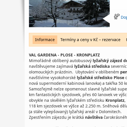
Do
Informace
Termíny a ceny v Kč – rezervace
VAL GARDENA - PLOSE - KRONPLATZ
Mimořádně oblíbený autobusový
lyžařský zájezd 
navštěvujeme zajímavá
lyžařská střediska
severníc
olomouckých prázdnin. Ubytování v oblíbeném
pen
navštívíme vysokohorské
lyžařské středisko Plose
d
nová supermoderní kabinová lanovka) a takřka 50 k
Samozřejmě nelze opomenout slavné lyžařské supe
km fantastických sjezdovek, přes 60 lanovek ve výšc
obvykle na skvělém lyžařském středisku
Kronplatz
,
118 km sjezdovek ve výšce až 2.250 m. Sněhová děl
(a stále vylepšovaný) lyžařský areál v Dolomitech.
Zpestřením zájezdu je krátká
návštěva
čarokrásné