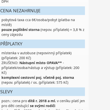
DPH
CENA NEZAHRNUJE
pobytová taxa cca 6€/osoba/pobyt (platba na
místě)
pouze pojištění storna
(nepov. příplatek) = 3,8 % z
ceny zájezdu
PŘÍPLATKY
místenka v autobuse (nepovinný příplatek)
(příplatek: 200 Kč)
ZRUŠENO:
Nástupní místo OPAVA**
-
příplatek/osoba/nástup a výstup (příplatek: 200
Kč)
komplexní cestovní poj. včetně poj. storna
(nepov. příplatek) / os. (příplatek: 575 Kč)
SLEVY
pozn.: cena pro
dítě r. 2018 a ml.
v ceníku platí jen
pro děti cestující
se svými rodiči