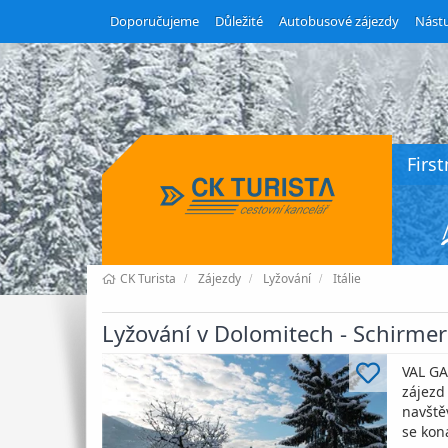
Doporučujeme
Důležité
Autobusové zájezdy
Nástu
Firs
CK Turista
Zájezdy
Lyžování
Itálie
Lyžování v Dolomitech - Schirmer
VAL GA
zájezd
navště
se kon