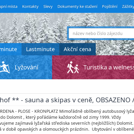
pní místa
Kontakty
Slevy
Dokumenty ke stažení
Pojištění
Zážitk
co
hledáte
tminute
Lastminute
Akční cena
Lyžování
Turistika a welnes
hof ** - sauna a skipas v ceně, OBSAZENO /
RDENA - PLOSE - KRONPLATZ Mimořádně oblíbený autobusový lyža
 do Dolomit , který pořádáme každoročně od zimy 1999. Vždy
vujeme zajímavá lyžařská střediska severních (nejbližších) Dolomit.
á v době opavských a olomouckých prázdnin. Ubytování v oblíbe