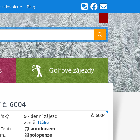
y z dovolené
Blog
Vyhledat
s
Golfové zájezdy
 č. 6004
č. 6004
řský
5
- denní zájezd
země:
Itálie
 Tento
autobusem
ném…
polopenze