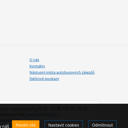
O nás
Kontakty
Nástupní místa autobusových zájezdů
Dárkové poukazy
9.00–12.30 13.30–18.00..
mace: v pracovní dny
rnetový prodej
www.ckturista.cz
kturista.cz
Povolit vše
Nastavit cookies
Odmítnout
o CK TURISTA
y náš