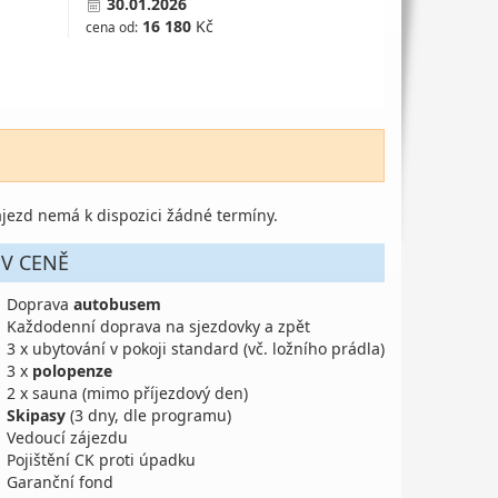
30.01.2026
16 180
Kč
cena od:
jezd nemá k dispozici žádné termíny.
V CENĚ
Doprava
autobusem
Každodenní doprava na sjezdovky a zpět
3 x ubytování v pokoji standard (vč. ložního prádla)
3 x
polopenze
2 x sauna (mimo příjezdový den)
Skipasy
(3 dny, dle programu)
Vedoucí zájezdu
Pojištění CK proti úpadku
Garanční fond