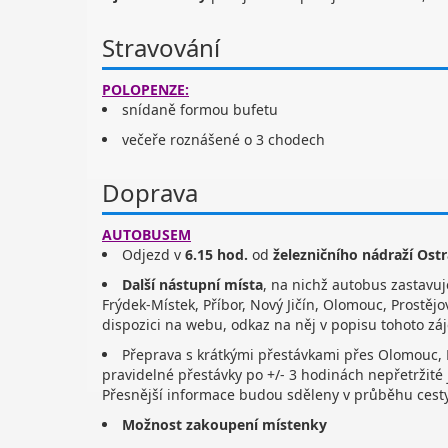
Stravování
POLOPENZE:
snídaně formou bufetu
večeře roznášené o 3 chodech
Doprava
AUTOBUSEM
Odjezd v
6.15 hod.
od
železničního nádraží Ost
Další nástupní místa
, na nichž autobus zastavuj
Frýdek-Místek, Příbor, Nový Jičín, Olomouc, Prostějo
dispozici na webu, odkaz na něj v popisu tohoto zá
Přeprava s krátkými přestávkami přes Olomouc, 
pravidelné přestávky po +/- 3 hodinách nepřetržité 
Přesnější informace budou sděleny v průběhu cesty
Možnost zakoupení místenky