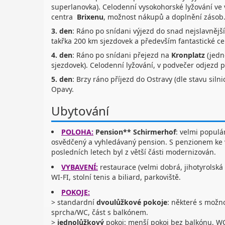
superlanovka). Celodenní vysokohorské lyžování ve 
centra
Brixenu
, možnost nákupů a doplnění zásob.
3. den
: Ráno po snídani výjezd do snad nejslavnějš
takřka 200 km sjezdovek a především fantastické ce
4. den
: Ráno po snídani přejezd na
Kronplatz
(jedn
sjezdovek). Celodenní lyžování, v podvečer odjezd 
5. den
: Brzy ráno příjezd do Ostravy (dle stavu sil
Opavy.
Ubytování
POLOHA:
Pension** Schirmerhof
: velmi populá
osvědčený a vyhledávaný pension. S penzionem ke 
posledních letech byl z větší části modernizován.
VYBAVENÍ:
restaurace (velmi dobrá, jihotyrolsk
WI-FI, stolní tenis a biliard, parkoviště.
POKOJE:
> standardní
dvoulůžkové pokoje
: některé s možno
sprcha/WC, část s balkónem.
>
jednolůžkový
pokoj: menší pokoj bez balkónu, WC/