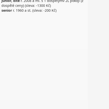
junior, dítě
r. 2008 a ml. s 1 dospělýmv 2L pokoji (z
dospělé ceny) (sleva: -1300 Kč)
senior
r. 1960 a st. (sleva: -200 Kč)