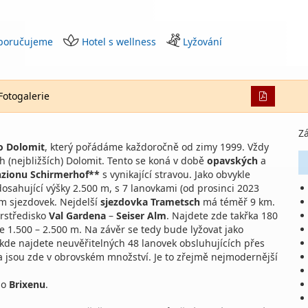
poručujeme
Hotel s wellness
Lyžování
Fotogalerie
Zá
do Dolomit
, který pořádáme každoročně od zimy 1999. Vždy
h (nejbližších) Dolomit. Tento se koná v době
opavských
a
zionu Schirmerhof**
s vynikající stravou. Jako obvykle
osahující výšky 2.500 m, s 7 lanovkami (od prosinci 2023
m sjezdovek. Nejdelší
sjezdovka Trametsch
má téměř 9 km.
rstředisko
Val Gardena
–
Seiser Alm
. Najdete zde takřka 180
e 1.500 – 2.500 m. Na závěr se tedy bude lyžovat jako
 kde najdete neuvěřitelných 48 lanovek obsluhujících přes
a jsou zde v obrovském množství. Je to zřejmě nejmodernější
ho
Brixenu
.