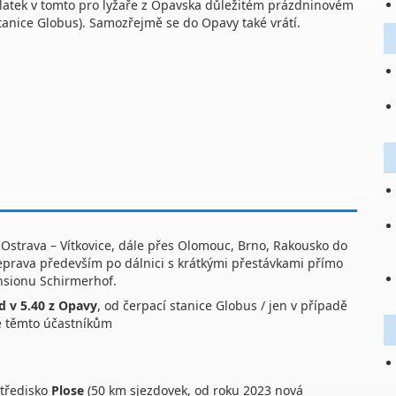
latek v tomto pro lyžaře z Opavska důležitém prázdninovém
tanice Globus). Samozřejmě se do Opavy také vrátí.
 Ostrava – Vítkovice, dále přes Olomouc, Brno, Rakousko do
Přeprava především po dálnici s krátkými přestávkami přímo
sionu Schirmerhof.
d v 5.40 z Opavy
, od čerpací stanice Globus / jen v případě
ě těmto účastníkům
tředisko
Plose
(50 km sjezdovek, od roku 2023 nová