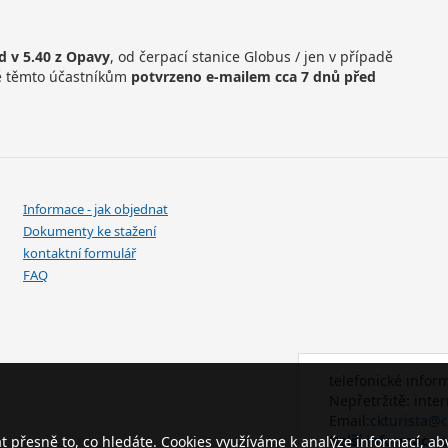
d v 5.40 z Opavy
, od čerpací stanice Globus / jen v případě
ně těmto účastníkům
potvrzeno e-mailem cca 7 dnů před
Informace - jak objednat
Dokumenty ke stažení
kontaktní formulář
FAQ
telefonické infor
Nepřetržitě: inte
Email:
ckturista@c
Další informace 
přesně to, co hledáte. Cookies využíváme k analýze informací, ab