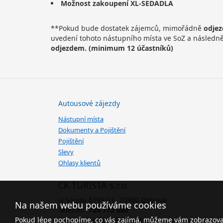
Možnost zakoupení XL-SEDADLA
**Pokud bude dostatek zájemců, mimořádně
odjez
uvedení tohoto nástupního místa ve SoZ a násled
odjezdem. (minimum 12 účastníků)
Autousové zájezdy
Nástupní místa
Dokumenty a Pojištění
Pojištění
Slevy
Ohlasy klientů
CK TURISTA s.r.o.
U Soudu 6199/21, 70800 Ostrava
Na našem webu používáme cookies
Telefon:
724 772 080
Pokud lépe pochopíme, co vás zajímá, můžeme vám zobrazovat 
Email:
janikova@ckturista.cz