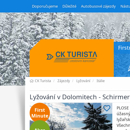
Doporučujeme
Důležité
Autobusové zájezdy
Nástu
Firs
CK Turista
Zájezdy
Lyžování
Itálie
Lyžování v Dolomitech - Schirmerh
PLOSE 
First
úžasný
Minute
lyžařs
Všechn