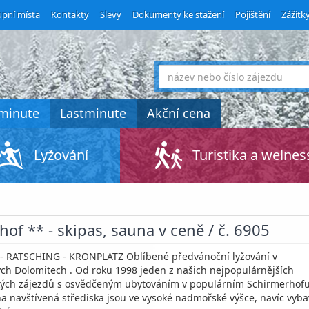
pní místa
Kontakty
Slevy
Dokumenty ke stažení
Pojištění
Zážitk
co
hledáte
tminute
Lastminute
Akční cena
Lyžování
Turistika a welnes
of ** - skipas, sauna v ceně / č. 6905
- RATSCHING - KRONPLATZ Oblíbené předvánoční lyžování v
ch Dolomitech . Od roku 1998 jeden z našich nejpopulárnějších
kých zájezdů s osvědčeným ubytováním v populárním Schirmerhofu
a navštívená střediska jsou ve vysoké nadmořské výšce, navíc vyb