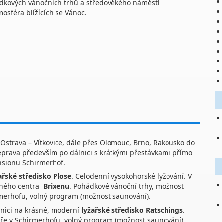
ových vánočních trhů a středověkého náměstí
osféra blížících se Vánoc.
 Ostrava – Vítkovice, dále přes Olomouc, Brno, Rakousko do
Přeprava především po dálnici s krátkými přestávkami přímo
sionu Schirmerhof.
ařské středisko Plose
. Celodenní vysokohorské lyžování. V
sného centra
Brixenu
. Pohádkové vánoční trhy, možnost
merhofu, volný program (možnost saunování).
lnici na krásné, moderní
lyžařské středisko Ratschings
.
ečeře v Schirmerhofu, volný program (možnost saunování).