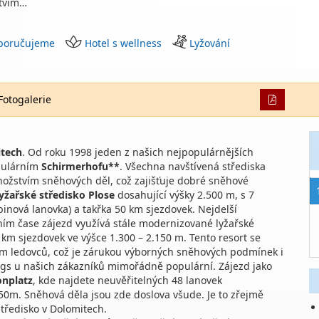
tvím…
poručujeme
Hotel s wellness
Lyžování
Fotogalerie
itech
. Od roku 1998 jeden z našich nejpopulárnějších
pulárním
Schirmerhofu**
. Všechna navštívená střediska
ožstvím sněhových děl, což zajišťuje dobré sněhové
lyžařské středisko Plose
dosahující výšky 2.500 m, s 7
inová lanovka) a takřka 50 km sjezdovek. Nejdelší
m čase zájezd využívá stále modernizované lyžařské
0 km sjezdovek ve výšce 1.300 – 2.150 m. Tento resort se
m ledovců, což je zárukou výborných sněhových podmínek i
ings u našich zákazníků mimořádně populární. Zájezd jako
onplatz
, kde najdete neuvěřitelných 48 lanovek
50m. Sněhová děla jsou zde doslova všude. Je to zřejmě
středisko v Dolomitech.