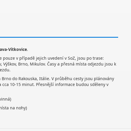
rava-Vítkovice
.
e pouze v případě jejich uvedení v SoZ, jsou po trase:
v, Výškov, Brno, Mikulov. Časy a přesná místa odjezdu jsou k
jezdu.
 Brno do Rakouska, Itálie. V průběhu cesty jsou plánovány
na cca 10-15 minut. Přesnější informace budou sděleny v
vinná)
místa na nohy)