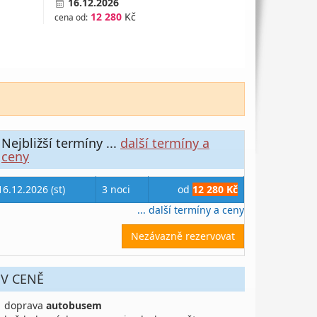
16.12.2026
12 280
Kč
cena od:
Nejbližší termíny
...
další termíny a
ceny
16.12.2026 (st)
3 noci
od
12 280 Kč
... další termíny a ceny
Nezávazně rezervovat
V CENĚ
doprava
autobusem