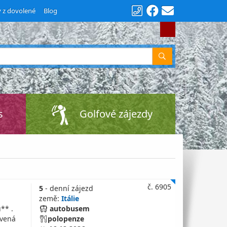
y z dovolené
Blog
Vyhledat
s
Golfové zájezdy
č. 6905
5
- denní zájezd
země:
Itálie
** .
autobusem
avená
polopenze