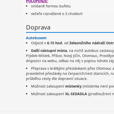
POLOPENZE:
snídaně formou bufetu
večeře roznášené o 3 chodech
Doprava
Autobusem
Odjezd v
6.15 hod.
od
železničního nádraží Ost
Další nástupní místa
, na nichž autobus zastavuj
Frýdek-Místek, Příbor, Nový Jičín, Olomouc, Prostějo
dispozici na webu, odkaz na něj v popisu tohoto zá
Přeprava s krátkými přestávkami přes Olomouc a
pravidelné přestávky na čerpacích/rest stanicích, 
průběhu cesty dle dopravní situace.
Možnost zakoupení
místenky
(místenka není po
Možnost zakoupení
XL-SEDADLA
(prodloužrení 