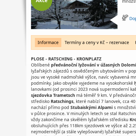
Akce
množs
Do
Informace
Termíny a ceny v Kč – rezervace
PLOSE - RATSCHING - KRONPLATZ
Oblíbené
předvánoční lyžování v úžasných Dolom
lyžařských zájezdů s osvědčeným ubytováním v po
jsou ve vysoké nadmořské výšce, navíc vybavená mn
podmínky. Jako obvykle vyjedeme na vysokohorské
lanovkami (od prosinci 2023 nová supermoderní kab
sjezdovka Trametsch
má téměř 9 km. V předvánoční
středisko
Ratschings
, které nabízí 7 lanovek, cca 4
nachází přímo pod
Stubaiskými Alpami
s množství
v půlce prosince. V minulých letech se stal Ratsch
vždy zakončíme na skvělém lyžařském středisku
Kr
obsluhujících přes 118km sjezdovek ve výšce až 2.2
nejmodernější (a stále vylepšované) lyžařské super