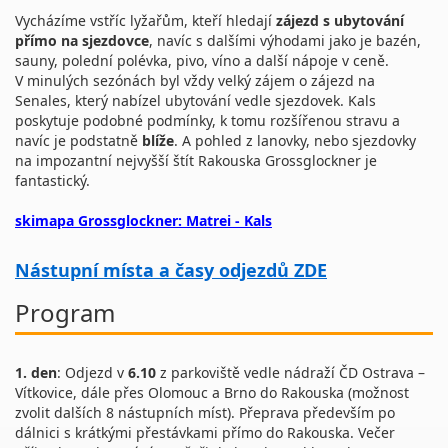
Vycházíme vstříc lyžařům, kteří hledají
zájezd s ubytování
přímo na sjezdovce
, navíc s dalšími výhodami jako je bazén,
sauny, polední polévka, pivo, víno a další nápoje v ceně.
V minulých sezónách byl vždy velký zájem o zájezd na
Senales, který nabízel ubytování vedle sjezdovek. Kals
poskytuje podobné podmínky, k tomu rozšířenou stravu a
navíc je podstatně
blíže
. A pohled z lanovky, nebo sjezdovky
na impozantní nejvyšší štít Rakouska Grossglockner je
fantastický.
skimapa Grossglockner
: Matrei - Kals
Nástupní místa a časy odjezdů ZDE
Program
1. den
: Odjezd v
6.10
z parkoviště vedle nádraží ČD Ostrava –
Vítkovice, dále přes Olomouc a Brno do Rakouska (možnost
zvolit dalších 8 nástupních míst). Přeprava především po
dálnici s krátkými přestávkami přímo do Rakouska. Večer