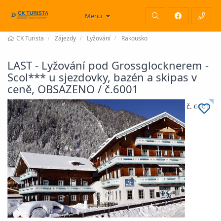
Menu
CK Turista
Zájezdy
Lyžování
Rakousko
LAST - Lyžování pod Grossglocknerem -
Scol*** u sjezdovky, bazén a skipas v
ceně, OBSAZENO / č.6001
č. 6001