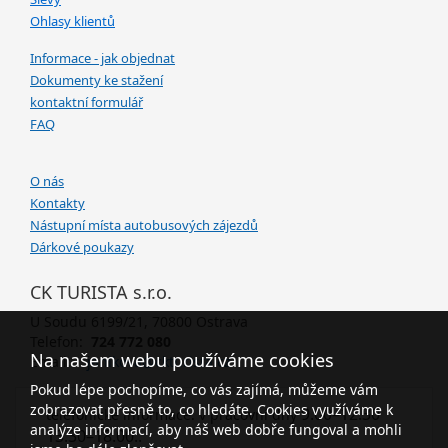
Ohlasy klientů
Informace - jak objednat
Dokumenty ke stažení
kontaktní formulář
FAQ
O nás
Kontakty
Nástupní místa autobusových zájezdů
Dárkové poukazy
CK TURISTA s.r.o.
U Soudu 6199/21, 70800 Ostrava
Telefon:
724 772 080
Na našem webu používáme cookies
Email:
janikova@ckturista.cz
Pokud lépe pochopíme, co vás zajímá, můžeme vám
zobrazovat přesně to, co hledáte. Cookies využíváme k
9.00–12.30
telefonické informace: v pracovní dny
analýze informací, aby náš web dobře fungoval a mohli
13.30–18.00..