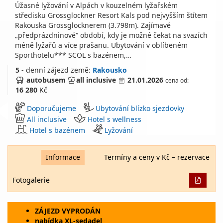
Úžasné lyžování v Alpách v kouzelném lyžařském
středisku Grossglockner Resort Kals pod nejvyšším štítem
Rakouska Grossglocknerem (3.798m). Zajímavé
„předprázdninové“ období, kdy je možné čekat na svazích
méně lyžařů a více prašanu. Ubytování v oblíbeném
Sporthotelu*** SCOL s bazénem,…
5
- denní zájezd
země:
Rakousko
autobusem
all inclusive
21.01.2026
cena od:
16 280
Kč
Doporučujeme
Ubytování blízko sjezdovky
All inclusive
Hotel s wellness
Hotel s bazénem
Lyžování
Informace
Termíny a ceny v Kč – rezervace
Fotogalerie
ZÁJEZD VYPRODÁN
nabídka XL-sedadel