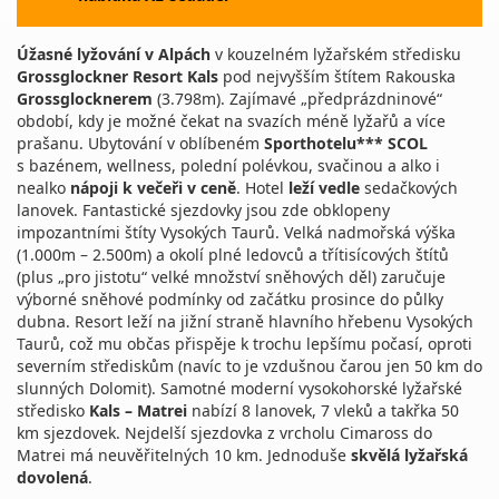
Úžasné lyžování v Alpách
v kouzelném lyžařském středisku
Grossglockner Resort Kals
pod nejvyšším štítem Rakouska
Grossglocknerem
(3.798m). Zajímavé „předprázdninové“
období, kdy je možné čekat na svazích méně lyžařů a více
prašanu. Ubytování v oblíbeném
Sporthotelu*** SCOL
s bazénem, wellness, polední polévkou, svačinou a alko i
nealko
nápoji k večeři v ceně
. Hotel
leží vedle
sedačkových
lanovek. Fantastické sjezdovky jsou zde obklopeny
impozantními štíty Vysokých Taurů. Velká nadmořská výška
(1.000m – 2.500m) a okolí plné ledovců a třítisícových štítů
(plus „pro jistotu“ velké množství sněhových děl) zaručuje
výborné sněhové podmínky od začátku prosince do půlky
dubna. Resort leží na jižní straně hlavního hřebenu Vysokých
Taurů, což mu občas přispěje k trochu lepšímu počasí, oproti
severním střediskům (navíc to je vzdušnou čarou jen 50 km do
slunných Dolomit). Samotné moderní vysokohorské lyžařské
středisko
Kals – Matrei
nabízí 8 lanovek, 7 vleků a takřka 50
km sjezdovek. Nejdelší sjezdovka z vrcholu Cimaross do
Matrei má neuvěřitelných 10 km. Jednoduše
skvělá lyžařská
dovolená
.