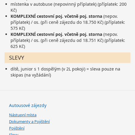
místenka v autobuse (nepovinný příplatek) (příplatek: 200
Kč)
KOMPLEXNÍ cestovní poj. včetně poj. storna
(nepov.
příplatek) / os. (při ceně zájezdu do 18.750 Kč) (příplatek:
575 Kč)
KOMPLEXNÍ cestovní poj. včetně poj. storna
(nepov.
příplatek) / os. (při ceně zájezdu od 18.751 Kč) (příplatek:
625 Kč)
SLEVY
dítě, junior s 1 dospělým (v 2L pokoji) = sleva pouze na
skipas (na vyžádání)
Autousové zájezdy
Nástupní místa
Dokumenty a Pojištění
Pojištění
Slevy