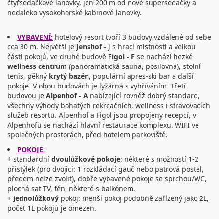
čtyřsedačkové lanovky, jen 200 m od nové supersedačky a
nedaleko vysokohorské kabinové lanovky.
VYBAVENÍ:
hotelový resort tvoří 3 budovy vzdálené od sebe
cca 30 m. Největší je
Jenshof - J
s hrací místností a velkou
částí pokojů, ve druhé budově
Figol - F
se nachází hezké
wellness centrum
(panoramatická sauna, posilovna), stolní
tenis, pěkný
krytý bazén
, populární apres-ski bar a další
pokoje. V obou budovách je lyžárna s vyhříváním. Třetí
budovou je
Alpenhof - A
nabízející rovněž dobrý standard,
všechny výhody bohatých rekreačních, wellness i stravovacích
služeb resortu. Alpenhof a Figol jsou propojeny recepcí, v
Alpenhofu se nachází hlavní restaurace komplexu. WIFI ve
společných prostorách, před hotelem parkoviště.
POKOJE:
+ standardní
dvoulůžkové pokoje
: některé s možností 1-2
přistýlek (pro dvojici: 1 rozkládací gauč nebo patrová postel,
předem nelze zvolit), dobře vybavené pokoje se sprchou/WC,
plochá sat TV, fén, některé s balkónem.
+
jednolůžkový
pokoj: menší pokoj podobně zařízený jako 2L,
počet 1L pokojů je omezen.