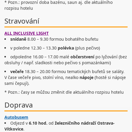
* Pozn.: provozní doba bazénu, saun aj. dle aktuálního
rozpisu hotelu
Stravování
ALL INCLUSIVE LIGHT
snídaně
8.00 – 9.30 formou bohatého bufetu
v poledne 12.30 – 13.30
polévka
(plus pečivo)
odpoledne 16.00 – 17.00 malé
občerstvení
po lyžování (bez
obsluhy / např. sladkosti nebo pečivo s pomazánkami)
večeře
18.30 – 20.00 formou tematických bufetů se saláty.
V čase večeře pivo, stolní víno, nealko
nápoje
(hosté si nápoje
sami čepují).
* Pozn.: časy se můžou změnit dle aktuálního rozpisu hotelu
Doprava
Autobusem
Odjezd v
6.10 hod.
od
železničního nádraží Ostrava-
Vítkovice
.