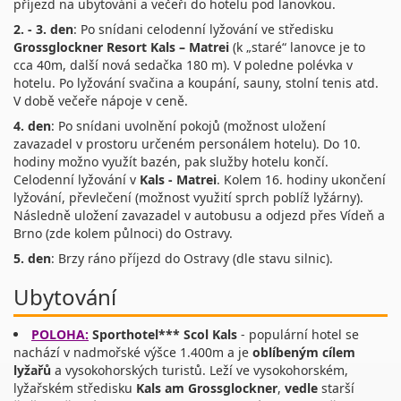
příjezd na ubytování a večeři do hotelu pod lanovkou.
2. - 3. den
: Po snídani celodenní lyžování ve středisku
Grossglockner Resort Kals – Matrei
(k „staré“ lanovce je to
cca 40m, další nová sedačka 180 m). V poledne polévka v
hotelu. Po lyžování svačina a koupání, sauny, stolní tenis atd.
V době večeře nápoje v ceně.
4. den
: Po snídani uvolnění pokojů (možnost uložení
zavazadel v prostoru určeném personálem hotelu). Do 10.
hodiny možno využít bazén, pak služby hotelu končí.
Celodenní lyžování v
Kals - Matrei
. Kolem 16. hodiny ukončení
lyžování, převlečení (možnost využití sprch poblíž lyžárny).
Následně uložení zavazadel v autobusu a odjezd přes Vídeň a
Brno (zde kolem půlnoci) do Ostravy.
5. den
: Brzy ráno příjezd do Ostravy (dle stavu silnic).
Ubytování
POLOHA:
Sporthotel*** Scol Kals
- populární hotel se
nachází v nadmořské výšce 1.400m a je
oblíbeným cílem
lyžařů
a vysokohorských turistů. Leží ve vysokohorském,
lyžařském středisku
Kals am Grossglockner
,
vedle
starší