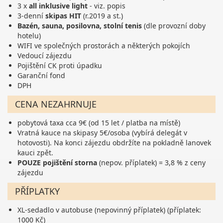
3 x
all inklusive light
- viz. popis
3-denní
skipas HIT
(r.2019 a st.)
Bazén, sauna, posilovna, stolní tenis
(dle provozní doby
hotelu)
WIFI ve společných prostorách a některých pokojích
Vedoucí zájezdu
Pojištění CK proti úpadku
Garanční fond
DPH
CENA NEZAHRNUJE
pobytová taxa cca 9€ (od 15 let / platba na místě)
Vratná kauce na skipasy 5€/osoba (vybírá delegát v
hotovosti). Na konci zájezdu obdržíte na pokladně lanovek
kauci zpět.
POUZE pojištění storna
(nepov. příplatek) = 3,8 % z ceny
zájezdu
PŘÍPLATKY
XL-sedadlo v autobuse (nepovinný příplatek) (příplatek:
1000 Kč)