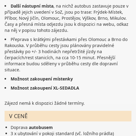
Další nástupní místa
, na nichž autobus zastavuje pouze v
případě jejich uvedení v SoZ, jsou po trase: Frýdek-Místek,
Příbor, Nový Jičín, Olomouc, Prostějov, Výškov, Brno, Mikulov.
Časy a přesná místa odjezdu jsou k dispozici na webu, odkaz
na něj v popisu tohoto zájezdu.
Přeprava s krátkými přestávkami přes Olomouc a Brno do
Rakouska. V průběhu cesty jsou plánovány pravidelné
přestávky po +/- 3 hodinách nepřetržité jízdy na
čerpacích/rest stanicích, na cca 10-15 minut. Přesnější
informace budou sděleny v průběhu cesty dle dopravní
situace.
Možnost zakoupení místenky
Možnost zakoupení XL-SEDADLA
Zájezd nemá k dispozici žádné termíny.
V CENĚ
Doprava
autobusem
3 x ubytování v pokoji standard (vč. ložního prádla)