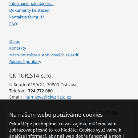
Informace - jak objednat
Dokumenty ke stažení
kontaktní formulář
FAQ
O nás
Kontakty
Nástupní místa autobusových zájezdů
Dárkové poukazy
CK TURISTA s.r.o.
U Soudu 6199/21, 70800 Ostrava
Telefon:
724 772 080
Email:
janikova@ckturista.cz
9.00–12.30
telefonické informace: v pracovní dny
Na našem webu používáme cookies
13.30–18.00..
Pokud lépe pochopíme, co vás zajímá, můžeme vám
Nepřetržitě: internetový prodej
www.ckturista.cz
zobrazovat přesně to, co hledáte. Cookies využíváme k
Email:
ckturista@ckturista.cz
analýze informací, aby náš web dobře fungoval a mohli