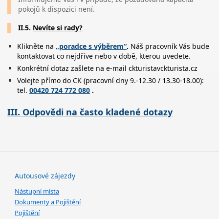
pokojů k dispozici není.
II.5.
Nevíte si rady?
Klikněte na
„
poradce s výběrem
“
.
Náš pracovník Vás bude
kontaktovat co nejdříve nebo v době, kterou uvedete.
Konkrétní dotaz zašlete na e-mail ckturistavckturista.cz
Volejte přímo do CK (pracovní dny 9.-12.30 / 13.30-18.00):
tel.
00420 724 772 080
.
III. Odpovědi na často kladené dotazy
Autousové zájezdy
Nástupní místa
Dokumenty a Pojištění
Pojištění