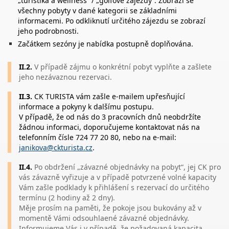
„turistika a wellness“ / „golfové zájezdy“. Zobrazí se
všechny pobyty v dané kategorii se základními
informacemi. Po odkliknutí určitého zájezdu se zobrazí
jeho podrobnosti.
Začátkem sezóny je nabídka postupně doplňována.
II.2.
V případě zájmu o konkrétní pobyt vyplňte a zašlete
jeho nezávaznou rezervaci.
II.3.
CK TURISTA vám zašle e-mailem upřesňující
informace a pokyny k dalšímu postupu.
V případě, že od nás do 3 pracovních dnů neobdržíte
žádnou informaci, doporučujeme kontaktovat nás na
telefonním čísle 724 77 20 80, nebo na e-mail:
janikova@ckturista.cz
.
II.4.
Po obdržení „závazné objednávky na pobyt“, jej CK pro
vás závazně vyřizuje a v případě potvrzené volné kapacity
Vám zašle podklady k přihlášení s rezervací do určitého
termínu (2 hodiny až 2 dny).
Měje prosím na paměti, že pokoje jsou bukovány až v
momentě Vámi odsouhlaené závazné objednávky.
Informujeme Vás i v případě, že požadovaná kapacita