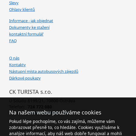
Slevy
Ohlasy klientů
Informace - jak objednat
Dokumenty ke stažení
kontaktní formulář
FAQ
O nás
Kontakty
Nástupní místa autobusových zájezdů
Dárkové poukazy
CK TURISTA s.r.o.
U Soudu 6199/21, 70800 Ostrava
Telefon:
724 772 080
Na našem webu používáme cookies
Email:
janikova@ckturista.cz
Pokud lépe pochopíme, co vás zajímá, můžeme vám
zobrazovat přesně to, co hledáte. Cookies využíváme k
9.00–12.30
telefonické informace: v pracovní dny
analýze informací, aby náš web dobře fungoval a mohli
13.30–18.00..