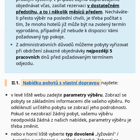
objednávat včas, zasílat rezervaci
v dostatečném
předstihu, a to i několik
měsíců předem
.
Necháváte-
li přesto výběr na poslední chvíli, je třeba počítat s
tím, že mnoho hotelů již může být na zvolený termín
vyprodáno, případně již nebude k dispozici Vámi
požadovaný typ pokoje.
Z administrativních důvodů můžeme pobyty vyřizovat
při obdržení závazné objednávky
nejpozději 5
pracovních
dnů před požadovaným termínem
odjezdu.
II.1.
Nabídku pobytů s vlastní dopravou
najdete:
v levé liště webu zadejte
parametry výběru
. Zobrazí se
pobyty se základními informacemi dle vašeho výběru. Po
odkliknutí určitého pobytu se zobrazí jeho podrobnosti.
Pokud se nezobrazí žádný pobyt, vašemu výběru
neodpovídá žádná z našich nabídek, parametry výběru je
třeba změnit.
nebo v horní liště vyberte
typ dovolené
„lyžování“ /