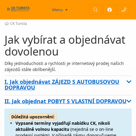
Menu
CK Turista
Jak vybírat a objednávat
dovolenou
Díky jednoduchosti a rychlosti je internetový prodej našich
zájezdů stále oblíbenější.
I. Jak objednávat ZÁJEZD S AUTOBUSOVOU
DOPRAVOU
II. Jak objednat POBYT S VLASTNÍ DOPRAVOU
Důležitá upozornění:
Vypsané termíny vyjadřují nabídku CK, nikoli
aktuálně volnou kapacitu
(nejedná se o on-line
prodejní systém). V případě zájmu doporučujeme