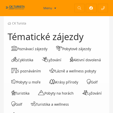
Menu
CK Turista
Tématické zájezdy
Poznávací zájezdy
Pobytové zájezdy
Cyklistika
Lyžování
Aktivní dovolená
S poznáváním
Lázně a wellness pobyty
Pobyty u moře
Krásy přírody
Golf
Turistika
Pobyty na horách
Lyžování
Golf
Turistika a wellness