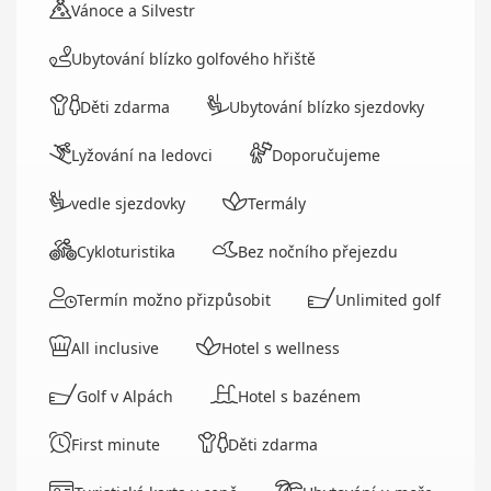
Vánoce a Silvestr
Ubytování blízko golfového hřiště
Děti zdarma
Ubytování blízko sjezdovky
Lyžování na ledovci
Doporučujeme
vedle sjezdovky
Termály
Cykloturistika
Bez nočního přejezdu
Termín možno přizpůsobit
Unlimited golf
All inclusive
Hotel s wellness
Golf v Alpách
Hotel s bazénem
First minute
Děti zdarma