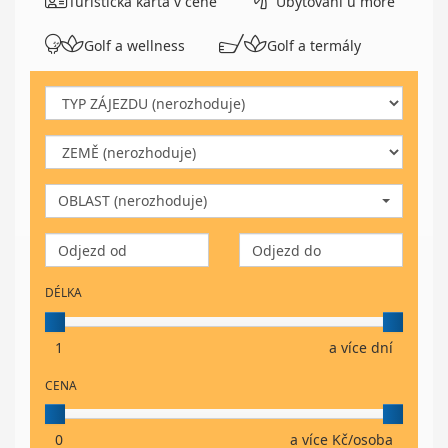
Turistická karta v ceně
Ubytování u moře
Golf a wellness
Golf a termály
OBLAST (nerozhoduje)
DÉLKA
1
a více dní
CENA
0
a více Kč/osoba