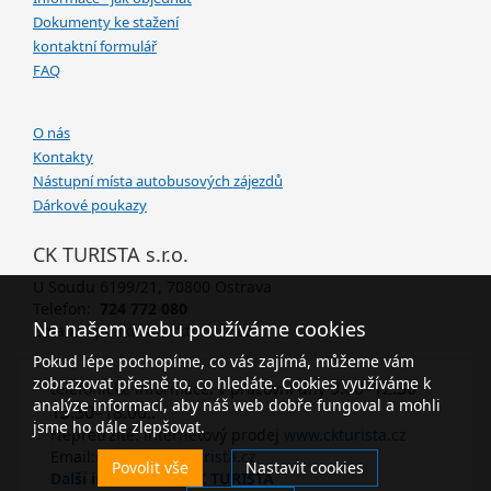
Dokumenty ke stažení
kontaktní formulář
FAQ
O nás
Kontakty
Nástupní místa autobusových zájezdů
Dárkové poukazy
CK TURISTA s.r.o.
U Soudu 6199/21, 70800 Ostrava
Telefon:
724 772 080
Na našem webu používáme cookies
Email:
janikova@ckturista.cz
Pokud lépe pochopíme, co vás zajímá, můžeme vám
zobrazovat přesně to, co hledáte. Cookies využíváme k
9.00–12.30
telefonické informace: v pracovní dny
analýze informací, aby náš web dobře fungoval a mohli
13.30–18.00..
jsme ho dále zlepšovat.
Nepřetržitě: internetový prodej
www.ckturista.cz
Email:
ckturista@ckturista.cz
Povolit vše
Nastavit cookies
Další informace o CK TURISTA