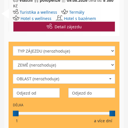
vlastní
polopenze
09.08.2026
8 380
cena od:
Kč
Turistika a wellness
Termály
Hotel s wellness
Hotel s bazénem
Detail zájezdu
OBLAST (nerozhoduje)
DÉLKA
1
a více dní