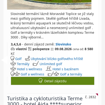
Slovinské termální lázně Moravské Toplice se již staly
mezi golfisty pojmem. Skvělé golfové hřiště Livada,
krásný termální aquapark se skutečně léčivou vodou,
ultraluxusní ubytování a neomezený unlimited golf .
Golf a termály v krásném lázeňském komplexu Terme
3000 . Díky výborné…
3,4,5,6
- denní zájezd
země:
Slovinsko
vlastní
polopenze
09.08.2026
8 580
cena od:
Kč
Golf
Ubytování blízko golfového hřiště
Termály
Unlimited golf
Hotel s wellness
Hotel s bazénem
Golf a wellness
Golf a termály
Detail zájezdu
Turistika a cykloturistika Terme
č. 2832
3000 - hotel Ajda ****superior,