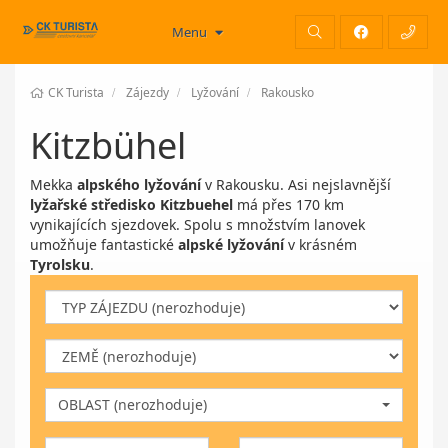
Menu
CK Turista
Zájezdy
Lyžování
Rakousko
Kitzbühel
Mekka
alpského lyžování
v Rakousku. Asi nejslavnější
lyžařské středisko
Kitzbuehel
má přes 170 km
vynikajících sjezdovek. Spolu s množstvím lanovek
umožňuje fantastické
alpské lyžování
v krásném
Tyrolsku
.
OBLAST (nerozhoduje)