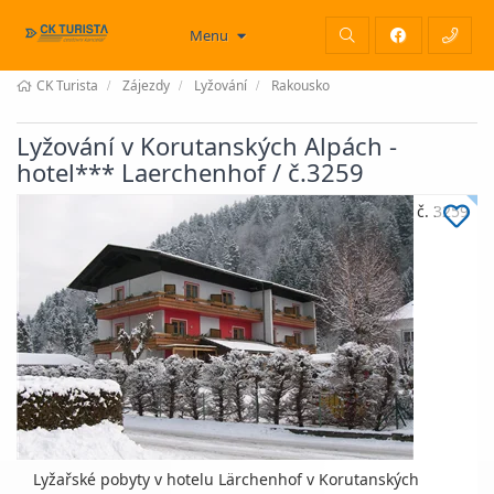
Menu
CK Turista
Zájezdy
Lyžování
Rakousko
Lyžování v Korutanských Alpách -
hotel*** Laerchenhof / č.3259
č. 3259
Lyžařské pobyty v hotelu Lärchenhof v Korutanských