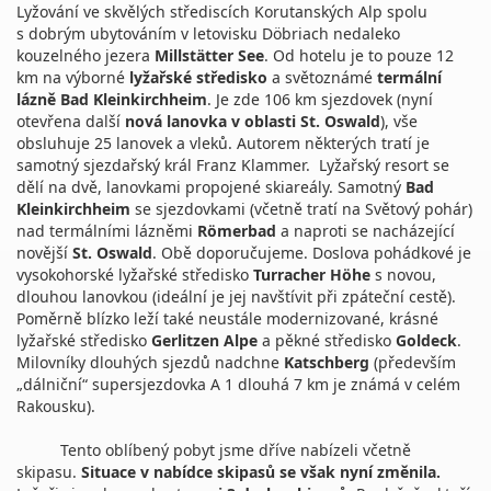
Lyžování ve skvělých střediscích Korutanských Alp spolu
s dobrým ubytováním v letovisku Döbriach nedaleko
kouzelného jezera
Millstätter See
. Od hotelu je to pouze 12
km na výborné
lyžařské středisko
a světoznámé
termální
lázně
Bad Kleinkirchheim
. Je zde 106 km sjezdovek (nyní
otevřena další
nová lanovka v oblasti St. Oswald
), vše
obsluhuje 25 lanovek a vleků. Autorem některých tratí je
samotný sjezdařský král Franz Klammer. Lyžařský resort se
dělí na dvě, lanovkami propojené skiareály. Samotný
Bad
Kleinkirchheim
se sjezdovkami (včetně tratí na Světový pohár)
nad termálními lázněmi
Römerbad
a naproti se nacházející
novější
St. Oswald
. Obě doporučujeme. Doslova pohádkové je
vysokohorské lyžařské středisko
Turracher Höhe
s novou,
dlouhou lanovkou (ideální je jej navštívit při zpáteční cestě).
Poměrně blízko leží také neustále modernizované, krásné
lyžařské středisko
Gerlitzen Alpe
a pěkné středisko
Goldeck
.
Milovníky dlouhých sjezdů nadchne
Katschberg
(především
„dálniční“ supersjezdovka A 1 dlouhá 7 km je známá v celém
Rakousku).
Tento oblíbený pobyt jsme dříve nabízeli včetně
skipasu.
Situace v nabídce skipasů se však nyní změnila.