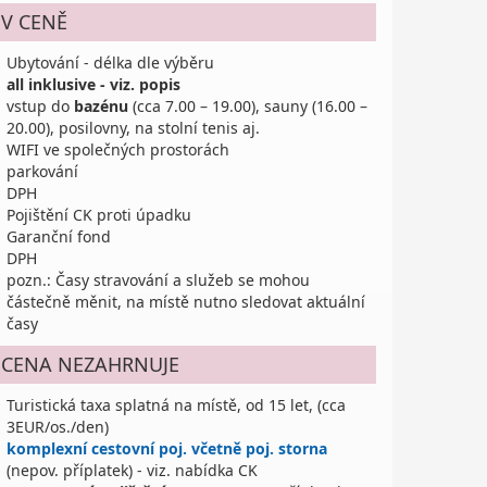
V CENĚ
Ubytování - délka dle výběru
all inklusive - viz. popis
vstup do
bazénu
(cca 7.00 – 19.00), sauny (16.00 –
20.00), posilovny, na stolní tenis aj.
WIFI ve společných prostorách
parkování
DPH
Pojištění CK proti úpadku
Garanční fond
DPH
pozn.: Časy stravování a služeb se mohou
částečně měnit, na místě nutno sledovat aktuální
časy
CENA NEZAHRNUJE
Turistická taxa splatná na místě, od 15 let, (cca
3EUR/os./den)
komplexní cestovní poj. včetně poj. storna
(nepov. příplatek) - viz. nabídka CK