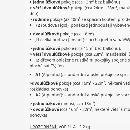
> jednolůžkové
pokoje (cca 13m² bez balkónu)
> větší dvoulůžkové
pokoje (cca 24m² - 28m², manž
děti)
> rodinné
pokoje (až 40m² se spacím koutem pro dě
F2
(budova Figol): poněkud jednodušeji vybavené
> dvoulůžkové
pokoje (cca 18m²)
J1
(velká budova Jenshof): sprcha (nebo vana)/WC,
> jednolůžkové
pokoje (cca 15m² bez balkónu),
> větší dvoulůžkové
pokoje (cca 23m², manželské lů
J2
dřevem obležené rustikální pokojíky spojené 
plochá sat TV, fén
A1
(Alpenhof): standardní alpské pokoje se sprc
>dvoulůžkové
pokoje (cca 16m² - 22m², některé větš
rozkládací pohovka)
A2
(Alpenhof): standardní alpské pokoje, se spr
> jednolůžkové
(menší, cca 13m²)
> dvoulůžkové
(cca 16m² - 22m², některé větší s mo
pohovka)
UPOZORNĚNÍ:
VOP čl. A.12.2.g)