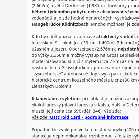
(2.602m) a větší Dorfersee (1.935m). Turistický pr
během týdenního pobytu nelze absolvovat všechny
vodopádů a je zde hodně nenáročných, vycházkových 
Hängebrücke Ködnitzbach.
Mnoho možností je zde
Kdo by chtěl poznat i zajímavé
atraktivity v okolí
, 
letoviskem St. Jakob (cca 33 km, 1.400m). Zde možn
úžasnému jezeru Oberseitsee (2.576m) a
nejzdatně
do výšky 2.350m a možný výstup na Gross Lepleskofe
modernizovanou silnicí s mýtem (cca 7 km) až na l
nástupiště na Grossglocken z jihu a samozřejmě dalš
„vysokohorské“ autobusové dopravy a pak uskutečnit 
historické centrum kouzelného města Lienz (30 km o
Lienzských Dolomit.
K lanovkám a výletům:
pro oblast je možno zakou
okolní lanovky (hlavní lanovka v Kalsu, další v Defe
muzeí. Její cena cca 69€ (děti 34€). Vše zde:
Vše zde:
Osttirold Card - podrobné informace
Případně lze zvolit jen velkou místní lanovku (400 m
stanice je nejen dokonalou rozhlednou, ale také 