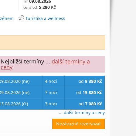
09.08.2026
5 280
Kč
cena od:
bazénem
Turistika a wellness
Nejbližší termíny
...
další termíny a
ceny
09.08.2026 (ne)
4 noci
od
9 380 Kč
09.08.2026 (ne)
7 noci
od
15 880 Kč
13.08.2026 (čt)
3 noci
od
7 080 Kč
... další termíny a ceny
Nezávazně rezervovat