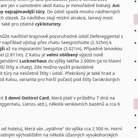
ogram jen v samotném okolí Kalsu je mimořádně bohatý.
Ani
 nejzajímavější túry
. Do údolí spadá mnoho nádherných
stezek. Za návštěvu stojí místní atrakce, lanový most
 také pro zdatné
cykloturisty
.
může navštívit krajinově pozoruhodné údolí Defereggental s
ý například výstup přes chatu Seespitzhütte (2.325m) k
jší
až na impozantní Seespitze (3.021m). Případně lanovkou
l (2.811m). Z Kalsu je
velmi oblíbený
výjezd nově
egendární
Lucknerhaus
do výšky takřka 2.000m (je to hlavní
í štíty a chaty). Zde možno využít pravidelné
túry na nesčetné štíty i údolí. Překrásný je také hrad a
d Kalsu, varianta pro horší počasí) pod štíty čarokrásných
pit
3 denní Osttirol Card
, která platí v průběhu 7 dnů na
reggentalu, Lienzu atd.), několik venkovních bazénů a cca 6
 od hotelu), která vás „vytáhne“ do výška cca 2 500 m. Horní
výhodným východištěm na několik úžasných vysokohorských