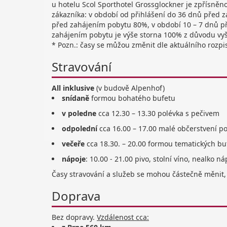
u hotelu Scol Sporthotel Grossglockner je zpřísně
zákazníka: v období od přihlášení do 36 dnů před z
před zahájením pobytu 80%, v období 10 – 7 dnů 
zahájením pobytu je výše storna 100% z důvodu vyš
* Pozn.: časy se můžou změnit dle aktuálního rozpi
Stravování
All inklusive
(v budově Alpenhof)
snídaně
formou bohatého bufetu
v poledne
cca 12.30 – 13.30 polévka s pečivem
odpolední
cca 16.00 – 17.00 malé občerstvení po
večeře
cca 18.30. – 20.00 formou tematických buf
nápoje
: 10.00 - 21.00 pivo, stolní víno, nealko 
Časy stravování a služeb se mohou částečně měnit, 
Doprava
Bez dopravy.
Vzdálenost cca: