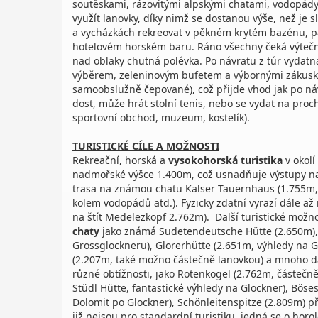
soutěskami, rázovitými alpskými chatami, vodopá
využít lanovky, díky nimž se dostanou výše, než je 
a vycházkách rekreovat v pěkném krytém bazénu, pa
hotelovém horském baru. Ráno všechny čeká výtečn
nad oblaky chutná polévka. Po návratu z túr vydatn
výběrem, zeleninovým bufetem a výbornými zákusky
samoobslužně čepované), což přijde vhod jak po ná
dost, může hrát stolní tenis, nebo se vydat na pr
sportovní obchod, muzeum, kostelík).
TURISTICKÉ CÍLE A MOŽNOSTI
Rekreační, horská a
vysokohorská turistika
v okolí
nadmořské výšce 1.400m, což usnadňuje výstupy na 
trasa na známou chatu Kalser Tauernhaus (1.755m
kolem vodopádů atd.). Fyzicky zdatní vyrazí dále a
na štít Medelezkopf 2.762m). Další turistické možn
chaty
jako známá Sudetendeutsche Hütte (2.650m), S
Grossglockneru), Glorerhütte (2.651m, výhledy na G
(2.207m, také možno částečně lanovkou) a mnoho da
různé obtížnosti, jako Rotenkogel (2.762m, částečn
Stüdl Hütte, fantastické výhledy na Glockner), Böses
Dolomit po Glockner), Schönleitenspitze (2.809m) př
již nejsou pro standardní turistiku, jedná se o hor