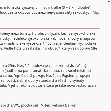
í turistika využívající místní krátké (3 – 8 km dlouhé)
dnoduše si odpočinout mezi nejvyššími štíty rakouských Alp.
líbený mezi turisty, horolezci i lyžaři. Leží ve vysokohorském
anovky, nedaleko vysokohorské kabinové lanovky a naproti
hází v nadmořské výšce cca 1.400m a je ideálním východiskem
. Vedle hotelu zastávka „horobusu“, který vás dopraví (dle
í.
e cca 25m. Největší budova je v alpském stylu řešený
rum (nádherná panoramatická sauna, relaxační místnost,
ar a samozřejmě další pokoje. Nově je s Figolem propojen
 renovací, nabízí dobrý standard a všechny výhody
elu. V jeho rekonstruované části je také nová restaurace a
 sprcha/WC, plochá sat TV, fén, většina balkón