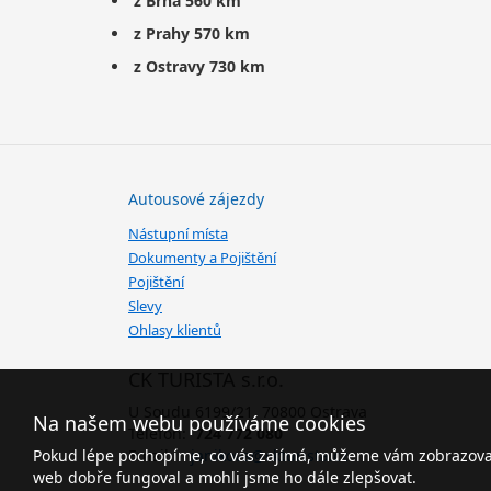
z Brna 560 km
z Prahy 570 km
z Ostravy 730 km
Autousové zájezdy
Nástupní místa
Dokumenty a Pojištění
Pojištění
Slevy
Ohlasy klientů
CK TURISTA s.r.o.
U Soudu 6199/21, 70800 Ostrava
Na našem webu používáme cookies
Telefon:
724 772 080
Pokud lépe pochopíme, co vás zajímá, můžeme vám zobrazovat 
Email:
janikova@ckturista.cz
web dobře fungoval a mohli jsme ho dále zlepšovat.