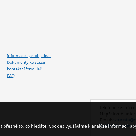
Informace - jak objednat
Dokumenty ke stažení
kontaktní formulář
FAQ
telefonické infor
Nepřetržitě: inte
Email:
ckturista@c
Další informace 
přesně to, co hledáte. Cookies využíváme k analýze informací, ab