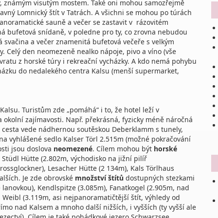
dy, známým visutým mostem. Také oni mohou samozřejmě
slavný Lomnický štít v Tatrách. A všichni se mohou po túrách
noramatické sauně a večer se zastavit v rázovitém
á bufetová snídaně, v poledne pro ty, co zrovna nebudou
á svačina a večer znamenitá bufetová večeře s velkým
. Celý den neomezeně nealko nápoje, pivo a víno (vše
vratu z horské túry i rekreační vycházky. A kdo nemá pohybu
ocházku do nedalekého centra Kalsu (menší supermarket,
 Kalsu. Turistům zde „pomáhá“ i to, že hotel leží v
okolní zajímavosti. Např. překrásná, fyzicky méně náročná
, cesta vede nádhernou soutěskou Deberklamm s tunely,
ž na vyhlášené sedlo Kalser Törl 2.515m (možné pokračování
osti jsou doslova
neomezené
. Cílem mohou být
horské
tüdl Hütte (2.802m, východisko na jižní pilíř
rossglockner), Lesacher Hütte (2 134m), Kals Törlhaus
lších. Je zde obrovské
množství štítů
dostupných stezkami
ě lanovkou), Kendlspitze (3.085m), Fanatkogel (2.905m, nad
 Weibl (3.119m, asi nejpanoramatičtější štít, výhledy od
ímo nad Kalsem a mnoho další nižších, i vyšších (ty vyšší ale
olezectví). Cílem je také pohádkové jezero Schwarzsee