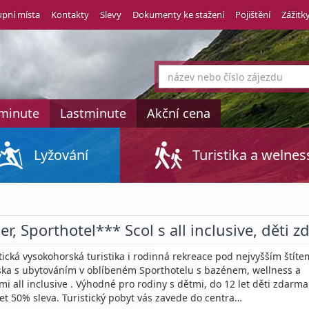
pní místa
Kontakty
Slevy
Dokumenty ke stažení
Pojištění
Zážitk
co
hledáte
tminute
Lastminute
Akční cena
Lyžování
Turistika a welnes
r, Sporthotel*** Scol s all inclusive, děti 
tická vysokohorská turistika i rodinná rekreace pod nejvyšším štíte
ka s ubytováním v oblíbeném Sporthotelu s bazénem, wellness a
mi all inclusive . Výhodné pro rodiny s dětmi, do 12 let děti zdarma 
let 50% sleva. Turistický pobyt vás zavede do centra…