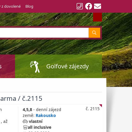
y z dovolené
Blog
Vyhledat
s
Golfové zájezdy
zdarma / č.2115
č. 2115
m
4,5,8
- denní zájezd
země:
Rakousko
, až
vlastní
all inclusive