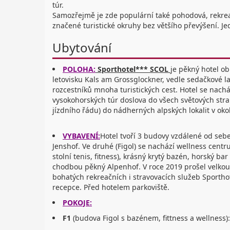
túr.
Samozřejmě je zde populární také pohodová, rekreačn
značené turistické okruhy bez většího převýšení. Je
Ubytování
POLOHA:
Sporthotel*** SCOL
je pěkný hotel ob
letovisku Kals am Grossglockner, vedle sedačkové l
rozcestníků mnoha turistických cest. Hotel se nac
vysokohorských túr doslova do všech světových stran
jízdního řádu) do nádherných alpských lokalit v okol
VYBAVENÍ:
Hotel tvoří 3 budovy vzdálené od seb
Jenshof. Ve druhé (Figol) se nachází wellness cent
stolní tenis, fitness), krásný krytý bazén, horský b
chodbou pěkný Alpenhof. V roce 2019 prošel velkou
bohatých rekreačních i stravovacích služeb Sporthot
recepce. Před hotelem parkoviště.
POKOJE:
F1
(budova Figol s bazénem, fittness a wellness):