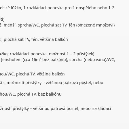
elské lůžko, 1 rozkládací pohovka pro 1 dospělého nebo 1-2
ti)
, menší, sprcha/WC, plochá sat TV, fén (omezené množství)
 plochá sat TV, fén, většina balkón
žko, rozkládací pohovka, možnost 1 – 2 přistýlek)
s Jenshofem (cca 16m² bez balkónu), sprcha (nebo vana)/WC,
hou/WC, plochá TV, většina balkón
í s možností přistýlky – většinou patrová postel, nebo
chou/WC, plochá TV, bez balkónu
žností přistýlky – většinou patrová postel, nebo rozkládací