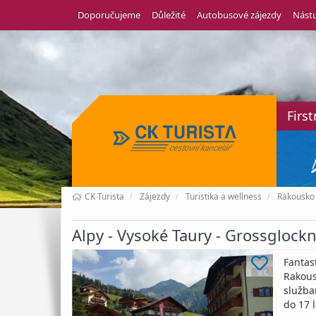
Doporučujeme
Důležité
Autobusové zájezdy
Nástu
Firs
CK Turista
Zájezdy
Turistika a wellness
Rakousko
Alpy - Vysoké Taury - Grossglockne
Fantas
Rakous
služba
do 17 