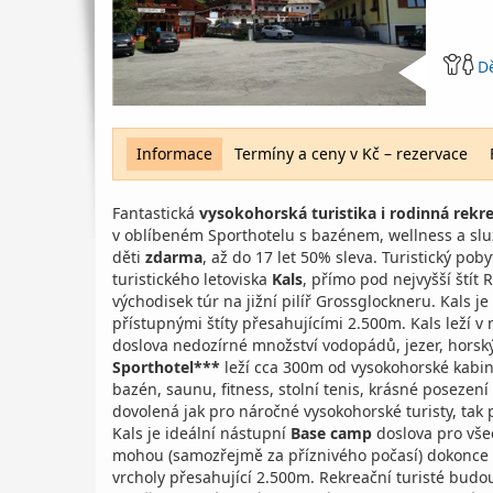
D
Informace
Termíny a ceny v Kč – rezervace
Fantastická
vysokohorská turistika i rodinná rekr
v oblíbeném Sporthotelu s bazénem, wellness a s
děti
zdarma
, až do 17 let 50% sleva. Turistický po
turistického letoviska
Kals
, přímo pod nejvyšší štít
východisek túr na jižní pilíř Grossglockneru. Kals j
přístupnými štíty přesahujícími 2.500m. Kals leží v
doslova nedozírné množství vodopádů, jezer, horsk
Sporthotel***
leží cca 300m od vysokohorské kabin
bazén, saunu, fitness, stolní tenis, krásné posezení
dovolená jak pro náročné vysokohorské turisty, tak 
Kals je ideální nástupní
Base camp
doslova pro všec
mohou (samozřejmě za příznivého počasí) dokonce z
vrcholy přesahující 2.500m. Rekreační turisté bud