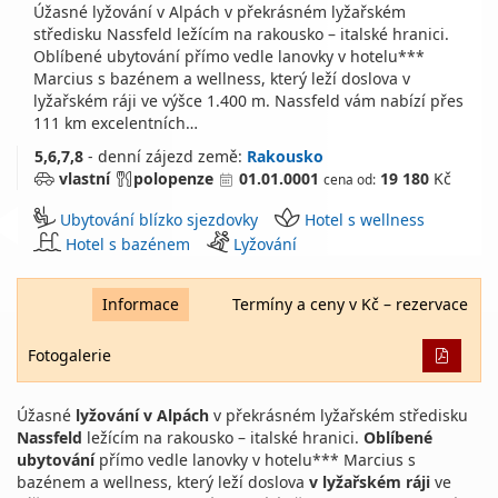
Úžasné lyžování v Alpách v překrásném lyžařském
středisku Nassfeld ležícím na rakousko – italské hranici.
Oblíbené ubytování přímo vedle lanovky v hotelu***
Marcius s bazénem a wellness, který leží doslova v
lyžařském ráji ve výšce 1.400 m. Nassfeld vám nabízí přes
111 km excelentních…
5,6,7,8
- denní zájezd
země:
Rakousko
vlastní
polopenze
01.01.0001
19 180
Kč
cena od:
Ubytování blízko sjezdovky
Hotel s wellness
Hotel s bazénem
Lyžování
Informace
Termíny a ceny v Kč – rezervace
Fotogalerie
Úžasné
lyžování v Alpách
v překrásném lyžařském středisku
Nassfeld
ležícím na rakousko – italské hranici.
Oblíbené
ubytování
přímo vedle lanovky v hotelu*** Marcius s
bazénem a wellness, který leží doslova
v lyžařském ráji
ve