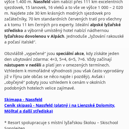
výšce 1.400 m.
Nassfeld
vám nabízí přes 111 km excelentních
sjezdovek, 15 lanovek, 16 vleků a to vše ve výšce 1 000 – 2 020
m. Najdete zde 30 km krásných modrých sjezdovek pro
začátečníky, 70 km standardních červených tratí pro všechny
a k tomu 11 km černých pro experty. Ideální
alpské lyžařské
středisko
a výborně umístěný hotel nabízí nádhernou
lyžařskou dovolenou v Alpách
. Jednoduše „lyžování rakouské
a počasí italské“.
Obzvláště „vypečené“ jsou
speciální akce
, kdy získáte jeden
den ubytování zdarma: 4=3, 5=4, 6=5, 7=6. Vždy začínají
nástupem v neděli
a platí jen v omezených termínech.
Vzhledem k mimořádné výhodnosti jsou však často vyprodány
již v říjnu (ale občas se něco najde i později). Avšak i
„obyčejné“ pobyty jsou vzhledem k cenám v okolních
podobných hotelech velice zajímavé.
Skimapa - Nassfeld
Ceník skipasů - Nassfeld (platný i na Lienzské Dolomity,
Mölltal a další střediska)
* Resort spolupracuje s místní lyžařskou školou – Skischool
Sonnleiten