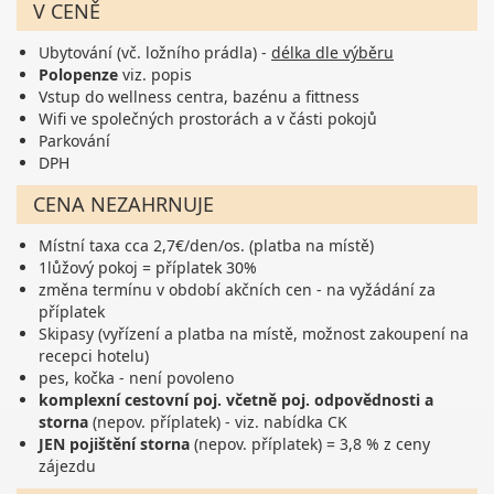
V CENĚ
Ubytování (vč. ložního prádla) -
délka dle výběru
Polopenze
viz. popis
Vstup do wellness centra, bazénu a fittness
Wifi ve společných prostorách a v části pokojů
Parkování
DPH
CENA NEZAHRNUJE
Místní taxa cca 2,7€/den/os. (platba na místě)
1lůžový pokoj = příplatek 30%
změna termínu v období akčních cen - na vyžádání za
příplatek
Skipasy (vyřízení a platba na místě, možnost zakoupení na
recepci hotelu)
pes, kočka - není povoleno
komplexní cestovní poj. včetně poj. odpovědnosti a
storna
(nepov. příplatek) - viz. nabídka CK
JEN pojištění storna
(nepov. příplatek) = 3,8 % z ceny
zájezdu