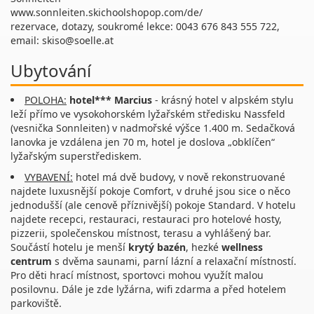
www.sonnleiten.skichoolshopop.com/de/
rezervace, dotazy, soukromé lekce: 0043 676 843 555 722,
email: skiso@soelle.at
Ubytování
POLOHA:
hotel*** Marcius
- krásný hotel v alpském stylu
leží přímo ve vysokohorském lyžařském středisku Nassfeld
(vesnička Sonnleiten) v nadmořské výšce 1.400 m. Sedačková
lanovka je vzdálena jen 70 m, hotel je doslova „obklíčen“
lyžařským superstřediskem.
VYBAVENÍ:
hotel má dvě budovy, v nově rekonstruované
najdete luxusnější pokoje Comfort, v druhé jsou sice o něco
jednodušší (ale cenově příznivější) pokoje Standard. V hotelu
najdete recepci, restauraci, restauraci pro hotelové hosty,
pizzerii, společenskou místnost, terasu a vyhlášený bar.
Součástí hotelu je menší
krytý bazén
, hezké
wellness
centrum
s dvěma saunami, parní lázní a relaxační místností.
Pro děti hrací místnost, sportovci mohou využít malou
posilovnu. Dále je zde lyžárna, wifi zdarma a před hotelem
parkoviště.