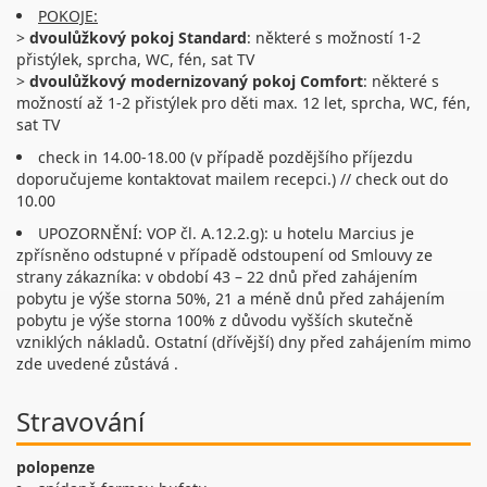
POKOJE:
>
dvoulůžkový pokoj Standard
: některé s možností 1-2
přistýlek, sprcha, WC, fén, sat TV
>
dvoulůžkový modernizovaný pokoj Comfort
: některé s
možností až 1-2 přistýlek pro děti max. 12 let, sprcha, WC, fén,
sat TV
check in 14.00-18.00 (v případě pozdějšího příjezdu
doporučujeme kontaktovat mailem recepci.) // check out do
10.00
UPOZORNĚNÍ: VOP čl. A.12.2.g): u hotelu Marcius je
zpřísněno odstupné v případě odstoupení od Smlouvy ze
strany zákazníka: v období 43 – 22 dnů před zahájením
pobytu je výše storna 50%, 21 a méně dnů před zahájením
pobytu je výše storna 100% z důvodu vyšších skutečně
vzniklých nákladů. Ostatní (dřívější) dny před zahájením mimo
zde uvedené zůstává .
Stravování
polopenze