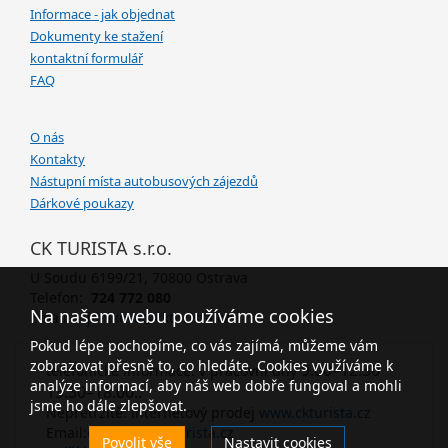
Informace - jak objednat
Dokumenty ke stažení
kontaktní formulář
FAQ
O nás
Kontakty
Nástupní místa autobusových zájezdů
Dárkové poukazy
CK TURISTA s.r.o.
U Soudu 6199/21, 70800 Ostrava
Telefon:
724 772 080
Na našem webu používáme cookies
Email:
janikova@ckturista.cz
Pokud lépe pochopíme, co vás zajímá, můžeme vám
zobrazovat přesně to, co hledáte. Cookies využíváme k
9.00–12.30
telefonické informace: v pracovní dny
analýze informací, aby náš web dobře fungoval a mohli
13.30–18.00..
jsme ho dále zlepšovat.
Nepřetržitě: internetový prodej
www.ckturista.cz
Email:
ckturista@ckturista.cz
Povolit vše
Nastavit cookies