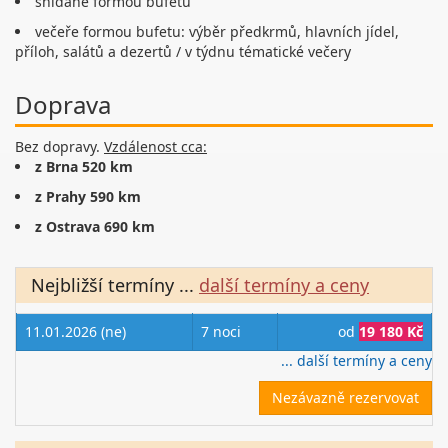
snídaně formou bufetu
večeře formou bufetu: výběr předkrmů, hlavních jídel,
příloh, salátů a dezertů / v týdnu tématické večery
Doprava
Bez dopravy.
Vzdálenost cca:
z Brna 520 km
z Prahy 590 km
z Ostrava 690 km
Nejbližší termíny
...
další termíny a ceny
11.01.2026 (ne)
7 noci
od
19 180 Kč
... další termíny a ceny
Nezávazně rezervovat