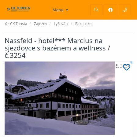
Menu
CK Turista
Zájezdy
Lyžování
Rakousko
Nassfeld - hotel*** Marcius na
sjezdovce s bazénem a wellness /
č.3254
č. 3254