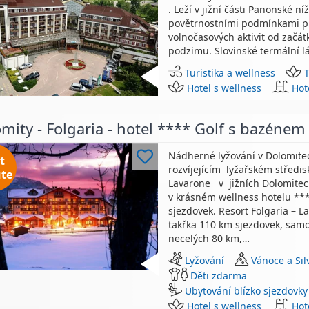
. Leží v jižní části Panonské n
povětrnostními podmínkami p
volnočasových aktivit od začá
podzimu. Slovinské termální l
Turistika a wellness
Hotel s wellness
Hot
mity - Folgaria - hotel **** Golf s bazénem
Nádherné lyžování v Dolomitec
t
rozvíjejícím lyžařském středis
te
Lavarone v jižních Dolomitec
v krásném wellness hotelu ***
sjezdovek. Resort Folgaria – L
takřka 110 km sjezdovek, samo
necelých 80 km,…
Lyžování
Vánoce a Sil
Děti zdarma
Ubytování blízko sjezdovky
Hotel s wellness
Hot