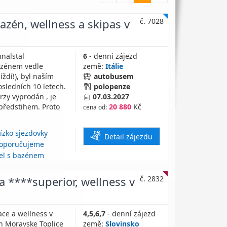
azén, wellness a skipas v
č. 7028
hnalstal
6
- denní zájezd
azénem vedle
země:
Itálie
íždí!), byl naším
autobusem
sledních 10 letech.
polopenze
rzy vyprodán , je
07.03.2027
 předstihem. Proto
20 880
Kč
cena od:
ízko sjezdovky
Detail zájezdu
oporučujeme
el s bazénem
da ****superior, wellness v
č. 2832
eace a wellness v
4,5,6,7
- denní zájezd
h Moravske Toplice
země:
Slovinsko