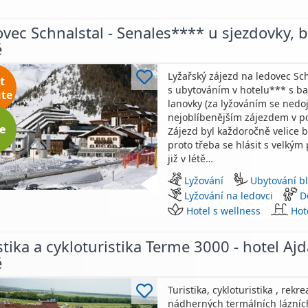
vec Schnalstal - Senales**** u sjezdovky, b
ě
Lyžařský zájezd na ledovec Sc
t
s ubytováním v hotelu*** s b
te
lanovky (za lyžováním se nedoj
nejoblíbenějším zájezdem v po
e
Zájezd byl každoročně velice b
proto třeba se hlásit s velkým
již v létě…
Lyžování
Ubytování bl
Lyžování na ledovci
D
Hotel s wellness
Hot
stika a cykloturistika Terme 3000 - hotel Aj
ě
Turistika, cykloturistika , rekr
nádherných termálních lázníc