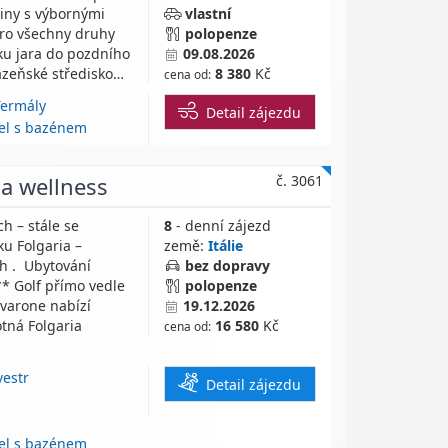
ížiny s výbornými
vlastní
ro všechny druhy
polopenze
tku jara do pozdního
09.08.2026
ázeňské středisko…
8 380
Kč
cena od:
Termály
Detail zájezdu
el s bazénem
 a wellness
č. 3061
h – stále se
8
- denní zájezd
ku Folgaria –
země:
Itálie
h . Ubytování
bez dopravy
* Golf přímo vedle
polopenze
avarone nabízí
19.12.2026
tná Folgaria
16 580
Kč
cena od:
vestr
Detail zájezdu
el s bazénem