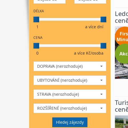
DÉLKA
Ledo
cen
1
a více dní
Firs
CENA
Minu
0
a více Kč/osoba
Akc
DOPRAVA (nerozhoduje)
UBYTOVÁNÍ (nerozhoduje)
STRAVA (nerozhoduje)
Turi
cen
ROZŠÍŘENÉ (nerozhoduje)
Hledej zájezdy