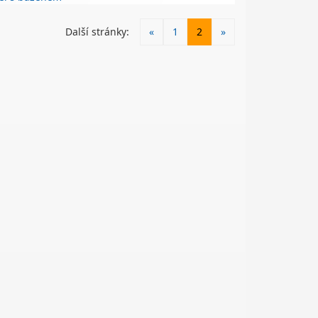
Další stránky:
«
1
2
»