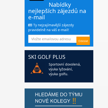
Nabídky
nejlepších zájezdů na
e-mail
Ty nejzajímavější zájezdy
pravidelně na váš e-mail!
SKI GOLF PLUS
Sportovní dovolená,
výuka lyžování,
výuka golfu.