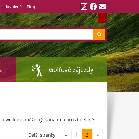
y z dovolené
Blog
Vyhledat
s
Golfové zájezdy
u a wellness může být variantou pro zhoršené
Další stránky:
«
1
2
»