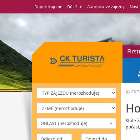
Doporučujeme
Důležité
Autobusové zájezdy
Nástu
Firs
CK Tu
Ho
Stále 
OBLAST (nerozhoduje)
počasí