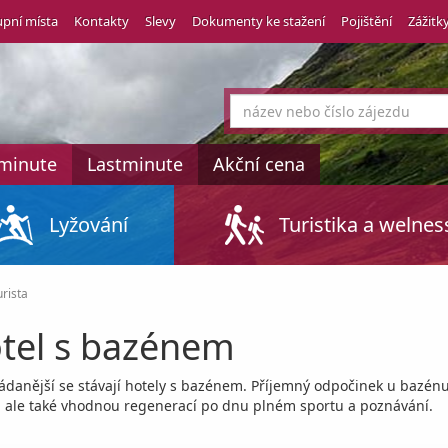
pní místa
Kontakty
Slevy
Dokumenty ke stažení
Pojištění
Zážitk
co
hledáte
tminute
Lastminute
Akční cena
Lyžování
Turistika a welnes
rista
tel s bazénem
žádanější se stávají hotely s bazénem. Příjemný odpočinek u bazén
, ale také vhodnou regenerací po dnu plném sportu a poznávání.