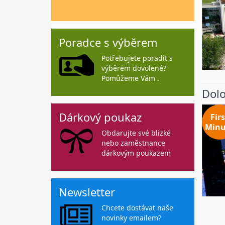
Poradce s výběrem
Potřebujete poradit s
výběrem dovolené?
Pomůžeme Vám .
Dolo
Dárkový poukaz
Firs
Minu
Obdarujte své blízké
nebo zaměstnance
dárkovým poukazem
Newsletter
Chcete dostávat naše
novinky emailem?