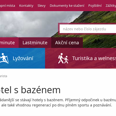
pní místa
Kontakty
Slevy
Dokumenty ke stažení
Pojištění
Zážitk
co
hledáte
tminute
Lastminute
Akční cena
Lyžování
Turistika a welnes
rista
tel s bazénem
žádanější se stávají hotely s bazénem. Příjemný odpočinek u bazén
, ale také vhodnou regenerací po dnu plném sportu a poznávání.