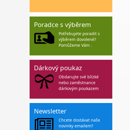
Poradce s výběrem
Potřebujete poradit s
výběrem dovolené?
Pomůžeme Vám .
Dárkový poukaz
Obdarujte své blízké
nebo zaměstnance
dárkovým poukazem
Newsletter
Chcete dostávat naše
novinky emailem?