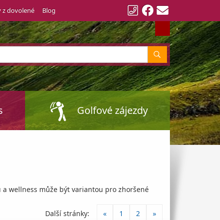
y z dovolené
Blog
Vyhledat
s
Golfové zájezdy
u a wellness může být variantou pro zhoršené
Další stránky:
«
1
2
»