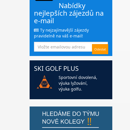
Nabídky
nejlepších zájezdů na
e-mail
Ty nejzajímavější zájezdy
pravidelně na váš e-mail!
SKI GOLF PLUS
Sportovní dovolená,
výuka lyžování,
výuka golfu.