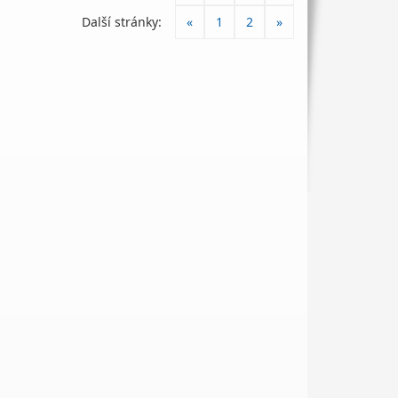
Další stránky:
«
1
2
»