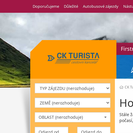
Doporučujeme
Důležité
Autobusové zájezdy
Nástu
Firs
CK Tu
Ho
Stále 
OBLAST (nerozhoduje)
počasí