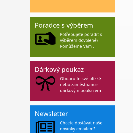
Poradce s výběrem
Potřebujete poradit s
výběrem dovolené?
Pomůžeme Vám .
Dárkový poukaz
Obdarujte své blízké
nebo zaměstnance
dárkovým poukazem
Newsletter
Chcete dostávat naše
novinky emailem?