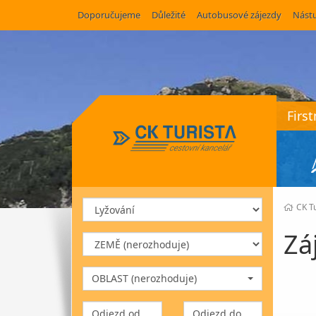
Doporučujeme
Důležité
Autobusové zájezdy
Nástu
Firs
CK Tu
Zá
OBLAST (nerozhoduje)