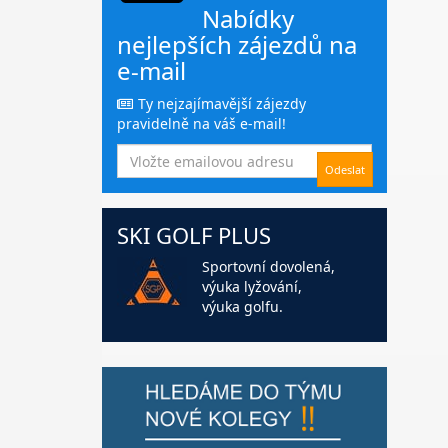
Nabídky
nejlepších zájezdů na
e-mail
Ty nejzajímavější zájezdy
pravidelně na váš e-mail!
SKI GOLF PLUS
Sportovní dovolená,
výuka lyžování,
výuka golfu.