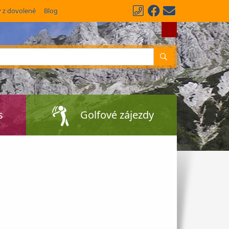
y z dovolené
Blog
Vyhledat
s
Golfové zájezdy