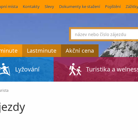
pní místa
Kontakty
Slevy
Dokumenty ke stažení
Pojištění
Zážitk
co
hledáte
tminute
Lastminute
Akční cena
Lyžování
Turistika a welnes
rista
jezdy